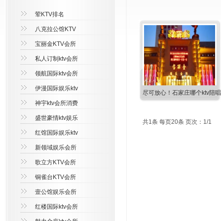
荤KTV排名
八克拉公馆KTV
宝丽金KTV会所
私人订制ktv会所
领航国际ktv会所
伊漫国际娱乐ktv
尽可放心！石家庄哪个ktv陪
神宇ktv会所消费
盛世豪情ktv娱乐
共1条 每页20条 页次：1/1
红馆国际娱乐ktv
新领域娱乐会所
歌立方KTV会所
铜雀台KTV会所
壹公馆娱乐会所
红楼国际ktv会所