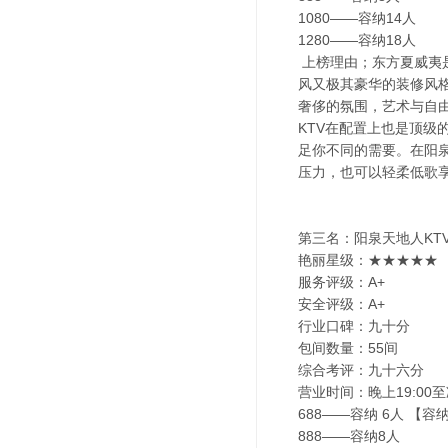
1080——容纳14人
1280——容纳18人
上榜理由；东方夏威夷是
风又极其豪华的装修风
奢侈的氛围，艺术与自
KTV在配置上也是顶
足你不同的需要。在阳
压力，也可以轻柔低歌
第三名：阳泉天地人KT
艳丽星级：★★★★★
服务评级：A+
安全评级：A+
行业口碑：九十分
包间数量：55间
综合考评：九十六分
营业时间：晚上19:00至
688——容纳 6人 【容
888——容纳8人