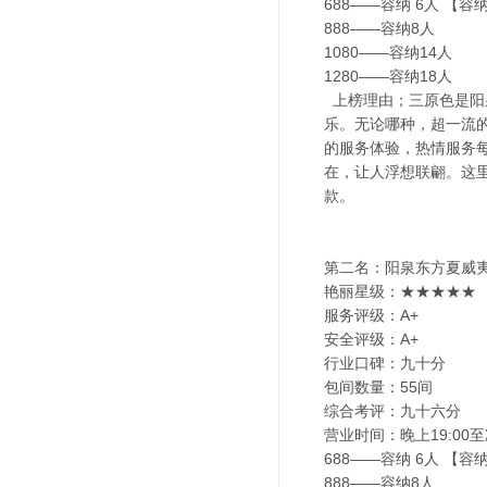
688——容纳 6人 【容
888——容纳8人
1080——容纳14人
1280——容纳18人
上榜理由；三原色是阳
乐。无论哪种，超一流
的服务体验，热情服务
在，让人浮想联翩。这
款。
第二名：阳泉东方夏威夷
艳丽星级：★★★★★
服务评级：A+
安全评级：A+
行业口碑：九十分
包间数量：55间
综合考评：九十六分
营业时间：晚上19:00至
688——容纳 6人 【容
888——容纳8人